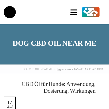
Toggle navigation
DOG CBD OIL NEAR ME
TASWERAK PLATFORM - منصة تصويرك
>
DOG CBD OIL NEAR ME
CBD Öl für Hunde: Anwendung,
Dosierung, Wirkungen
17
أبريل