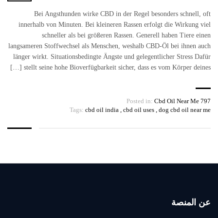
Bei Angsthunden wirke CBD in der Regel besonders schnell, oft
innerhalb von Minuten. Bei kleineren Rassen erfolgt die Wirkung viel
schneller als bei größeren Rassen. Generell haben Tiere einen
langsameren Stoffwechsel als Menschen, weshalb CBD-Öl bei ihnen auch
länger wirkt. Situationsbedingte Ängste und gelegentlicher Stress Dafür
stellt seine hohe Bioverfügbarkeit sicher, dass es vom Körper deines […]
Posted in:
Cbd Oil Near Me 797
Tags:
cbd oil india
,
cbd oil uses
,
dog cbd oil near me
عن المنصة