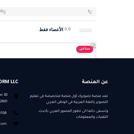
80
1
الأعضاء فقط
0.0
ساخن
عن المنصة
ORM LLC
an
تعد منصة تصويرك أول منصة متخصصة في تعليم
2801
التصوير باللغة العربية في الوطن العربي
وتسعى دائما الى تطور المصور العربي بأحدث
 9708
التقنيات والمعلومات
تعديل البشرة
.com
تعديل البشرة الاحترافي (high-end retouching)