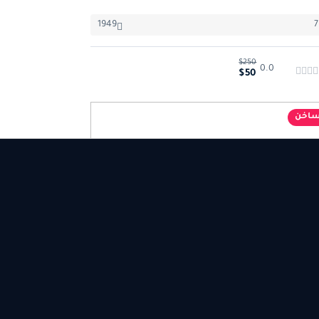
1949
7
$250
0.0
$50
اخن
وير-الفوتوغرافي
 إستخدام الكلر جيل في تصوير البورترية داخل الاستديو