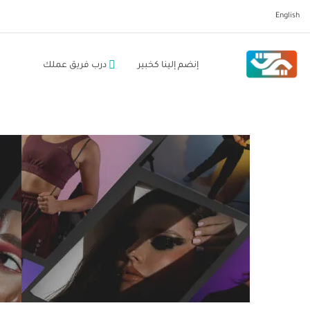
English
إنضم إلينا كخبير
درب فريق عملك
{{ search }}