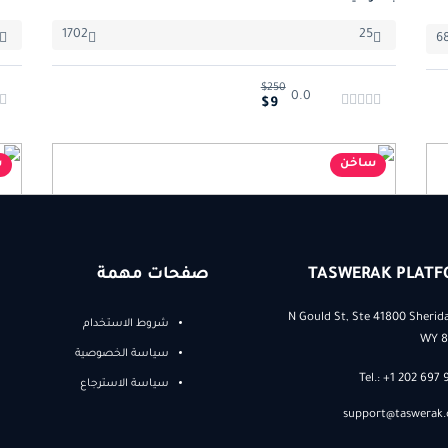
1702
25
6
$250
0.0
$9
ساخن
س
TASWERAK PLATF
صفحات مهمة
30 N Gould St, Ste 41800 Sherid
شروط الاستخدام
WY 8
سياسة الخصوصية
Tel.: +1 202 697
سياسة الاسترجاع
support@taswerak
تصوير البورترية
التص
تعلم تصوير الجمال (BEAUTY PHOTOGRAPHY)
تعلم