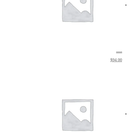
aaaa
$
94.00