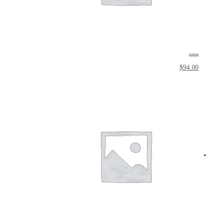
aaaa
$
94.00